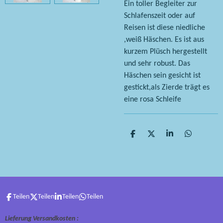
Ein toller Begleiter zur
Schlafenszeit oder auf
Reisen ist diese niedliche
,weiß Häschen. Es ist aus
kurzem Plüsch hergestellt
und sehr robust. Das
Häschen sein gesicht ist
gestickt,als Zierde trägt es
eine rosa Schleife
T
T
T
T
e
e
e
e
i
i
i
i
l
l
l
l
e
e
e
e
n
n
n
n
Teilen
Teilen
Teilen
Teilen
Lieferung Versandkosten :