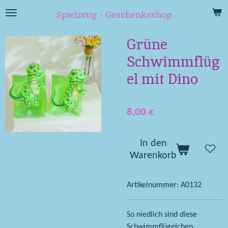
Zum
Spielzeug - Geschenkeshop
Hauptinhalt
springen
Grüne
Schwimmflüg
el mit Dino
8,00 €
In den
Warenkorb
Artikelnummer:
A0132
So niedlich sind diese
Schwimmflügelchen .