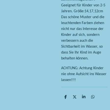
Geeignet für Kinder von 2-5
Jahren. Größe:14,17,12cm
Das schöne Muster und die
leuchtenden Farben ziehen
nicht nur das Interesse der
Kinder auf sich, sondern
verbessern auch die
Sichtbarkeit im Wasser, so
dass Sie Ihr Kind im Auge
behalten können.
ACHTUNG: Achtung Kinder
nie ohne Aufsicht ins Wasser
lassen!!!!
T
T
T
T
e
e
e
e
i
i
i
i