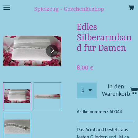
Zum
Spielzeug - Geschenkeshop
Hauptinhalt
springen
Edles
Silberarmban
d für Damen
8,00 €
In den
Warenkorb
Artikelnummer:
A0044
Das Armband besteht aus
festen Gliedern und ist ca