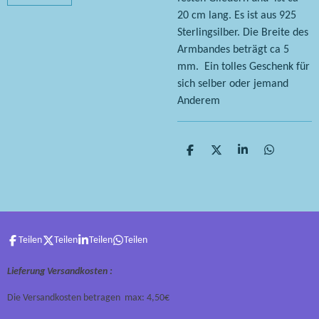
20 cm lang. Es ist aus 925
Sterlingsilber. Die Breite des
Armbandes beträgt ca 5
mm. Ein tolles Geschenk für
sich selber oder jemand
Anderem
T
T
T
T
e
e
e
e
i
i
i
i
l
l
l
l
e
e
e
e
n
n
n
n
Teilen
Teilen
Teilen
Teilen
Lieferung Versandkosten :
Die Versandkosten betragen max: 4,50€