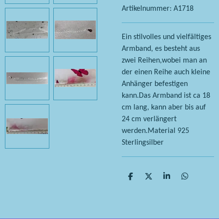
Artikelnummer:
A1718
Ein stilvolles und vielfältiges
Armband, es besteht aus
zwei Reihen,wobei man an
der einen Reihe auch kleine
Anhänger befestigen
kann.Das Armband ist ca 18
cm lang, kann aber bis auf
24 cm verlängert
werden.Material 925
Sterlingsilber
T
T
T
T
e
e
e
e
i
i
i
i
l
l
l
l
e
e
e
e