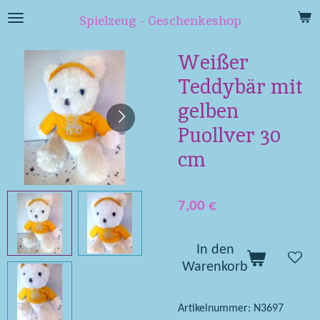
Zum
Spielzeug - Geschenkeshop
Hauptinhalt
springen
Weißer
Teddybär mit
gelben
Puollver 30
cm
7,00 €
In den
Warenkorb
Artikelnummer:
N3697