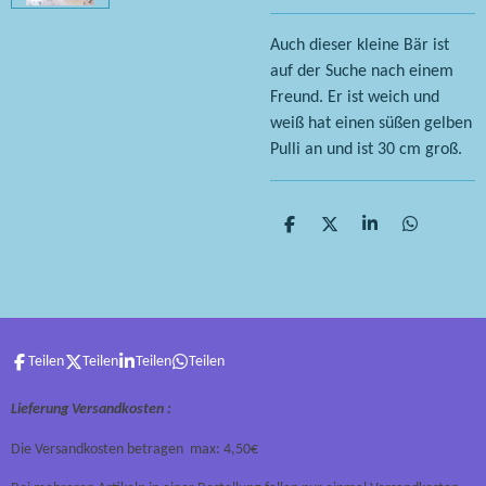
Auch dieser kleine Bär ist
auf der Suche nach einem
Freund. Er ist weich und
weiß hat einen süßen gelben
Pulli an und ist 30 cm groß.
T
T
T
T
e
e
e
e
i
i
i
i
l
l
l
l
e
e
e
e
n
n
n
n
Teilen
Teilen
Teilen
Teilen
Lieferung Versandkosten :
Die Versandkosten betragen max: 4,50€