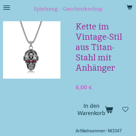
Zum
Spielzeug - Geschenkeshop
Hauptinhalt
springen
Kette im
Vintage-Stil
aus Titan-
Stahl mit
Anhänger
6,00 €
In den
Warenkorb
Artikelnummer:
NI3347