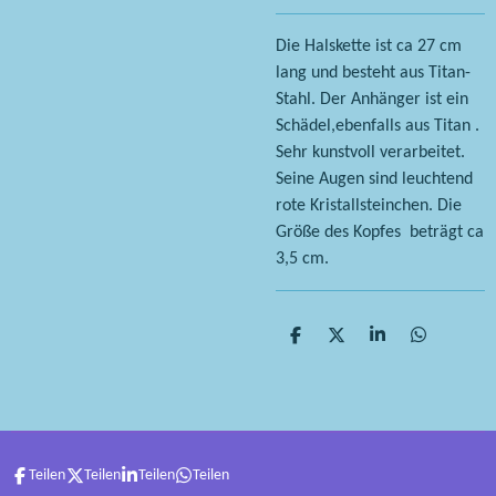
Die Halskette ist ca 27 cm
lang und besteht aus Titan-
Stahl. Der Anhänger ist ein
Schädel,ebenfalls aus Titan .
Sehr kunstvoll verarbeitet.
Seine Augen sind leuchtend
rote Kristallsteinchen. Die
Größe des Kopfes beträgt ca
3,5 cm.
T
T
T
T
e
e
e
e
i
i
i
i
l
l
l
l
e
e
e
e
n
n
n
n
Teilen
Teilen
Teilen
Teilen