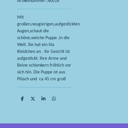
Artikelnummer:
A0016
Mit
großen,neugierigen,aufgestickten
Augen,schaut die
schöne,weiche Puppe ,in die
Welt. Sie hat ein lila
Kleidchen an . Ihr Gesicht ist
aufgestickt. Ihre Arme und
Beine schlenkern fröhlich vor
sich hin. Die Puppe ist aus
Plüsch und ca 45 cm groß
T
T
T
T
e
e
e
e
i
i
i
i
l
l
l
l
e
e
e
e
n
n
n
n