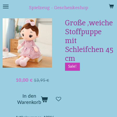
Zum
Spielzeug - Geschenkeshop
Hauptinhalt
springen
Große ,weiche
Stoffpuppe
mit
Schleifchen 45
cm
Sale!
10,00 €
13,95 €
In den
Warenkorb