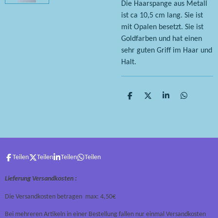
Die Haarspange aus Metall
ist ca 10,5 cm lang. Sie ist
mit Opalen besetzt. Sie ist
Goldfarben und hat einen
sehr guten Griff im Haar und
Halt.
T
T
T
T
e
e
e
e
i
i
i
i
l
l
l
l
e
e
e
e
n
n
n
n
Teilen
Teilen
Teilen
Teilen
Lieferung Versandkosten :
Die Versandkosten betragen max: 4,50€
Bei mehreren Artikeln in einer Bestellung fallen nur einmal Versandkosten