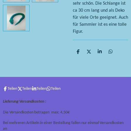
sehr schön. Die Schlange ist
ca 30 cm lang und als Deko
für viele Orte geeignet. Auch
für Sammler ist es eine tolle
Figur.
T
T
T
T
e
e
e
e
i
i
i
i
l
l
l
l
e
e
e
e
n
n
n
n
Teilen
Teilen
Teilen
Teilen
Lieferung Versandkosten :
Die Versandkosten betragen max: 4,50€
Bei mehreren Artikeln in einer Bestellung fallen nur einmal Versandkosten
an