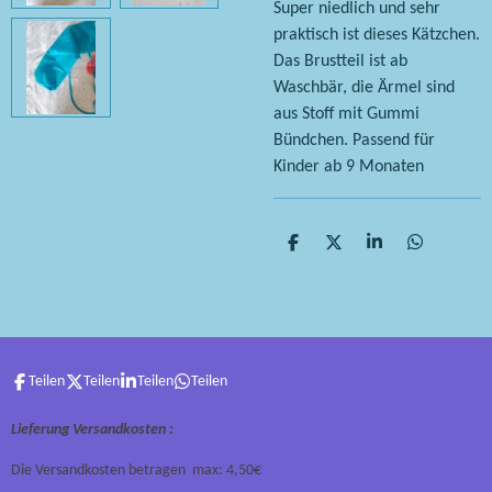
Super niedlich und sehr
praktisch ist dieses Kätzchen.
Das Brustteil ist ab
Waschbär, die Ärmel sind
aus Stoff mit Gummi
Bündchen. Passend für
Kinder ab 9 Monaten
T
T
T
T
e
e
e
e
i
i
i
i
l
l
l
l
e
e
e
e
n
n
n
n
Teilen
Teilen
Teilen
Teilen
Lieferung Versandkosten :
Die Versandkosten betragen max: 4,50€