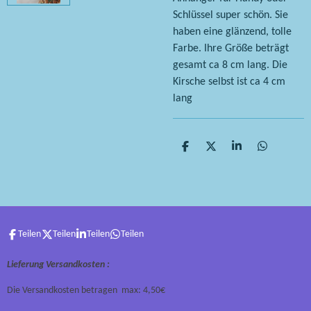
Schlüssel super schön. Sie
haben eine glänzend, tolle
Farbe. Ihre Größe beträgt
gesamt ca 8 cm lang. Die
Kirsche selbst ist ca 4 cm
lang
T
T
T
T
e
e
e
e
i
i
i
i
l
l
l
l
e
e
e
e
n
n
n
n
Teilen
Teilen
Teilen
Teilen
Lieferung Versandkosten :
Die Versandkosten betragen max: 4,50€