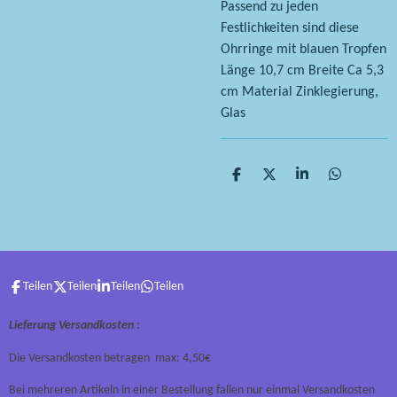
Passend zu jeden
Festlichkeiten sind diese
Ohrringe mit blauen Tropfen
Länge 10,7 cm Breite Ca 5,3
cm Material Zinklegierung,
Glas
T
T
T
T
e
e
e
e
i
i
i
i
l
l
l
l
e
e
e
e
n
n
n
n
Teilen
Teilen
Teilen
Teilen
Lieferung Versandkosten :
Die Versandkosten betragen max: 4,50€
Bei mehreren Artikeln in einer Bestellung fallen nur einmal Versandkosten