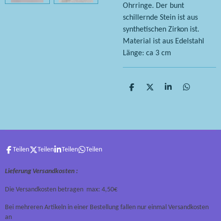
Ohrringe. Der bunt
schillernde Stein ist aus
synthetischen Zirkon ist.
Material ist aus Edelstahl
Länge: ca 3 cm
T
T
T
T
e
e
e
e
i
i
i
i
l
l
l
l
e
e
e
e
n
n
n
n
Teilen
Teilen
Teilen
Teilen
Lieferung Versandkosten :
Die Versandkosten betragen max: 4,50€
Bei mehreren Artikeln in einer Bestellung fallen nur einmal Versandkosten
an