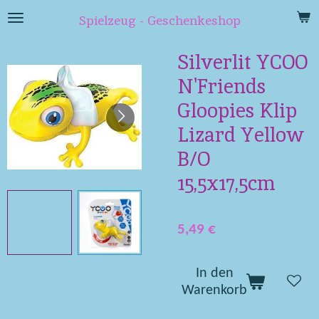
Zum
Spielzeug - Geschenkeshop
Hauptinhalt
springen
Silverlit YCOO
N'Friends
Gloopies Klip
Lizard Yellow
B/O
15,5x17,5cm
5,49 €
In den
Warenkorb