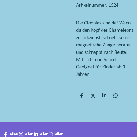
Artikelnummer:
1524
Die Gloopies sind da! Wenn
du den Kopf des Chameleons
zurückziehst, schnellt seine
magnetische Zunge heraus
und schnappt nach Beute!
Mit Licht und Sound.
Geeignet für Kinder ab 3
Jahren.
T
T
T
T
e
e
e
e
i
i
i
i
l
l
l
l
e
e
e
e
n
n
n
n
Teilen
Teilen
Teilen
Teilen