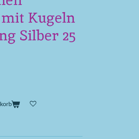
hen
 mit Kugeln
ing Silber 25
korb