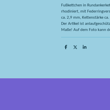
Fußkettchen in Rundankerkett
rhodiniert, mit Federringver
ca. 2,9 mm, Kettenstärke ca.
Der Artikel ist anlaufgeschütz
Maße! Auf dem Foto kann der
T
T
T
e
e
e
i
i
i
l
l
l
e
e
e
n
n
n