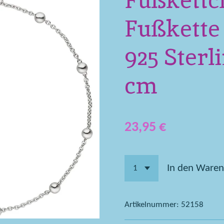
Fußkettc
Fußkette
925 Sterl
cm
23,95 €
In den Waren
Artikelnummer:
52158