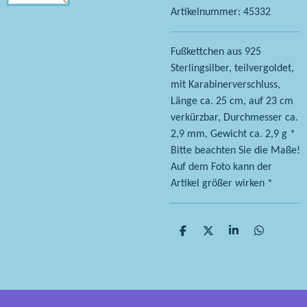
Artikelnummer:
45332
Fußkettchen aus 925
Sterlingsilber, teilvergoldet,
mit Karabinerverschluss,
Länge ca. 25 cm, auf 23 cm
verkürzbar, Durchmesser ca.
2,9 mm, Gewicht ca. 2,9 g *
Bitte beachten Sie die Maße!
Auf dem Foto kann der
Artikel größer wirken *
T
T
T
T
e
e
e
e
i
i
i
i
l
l
l
l
e
e
e
e
n
n
n
n