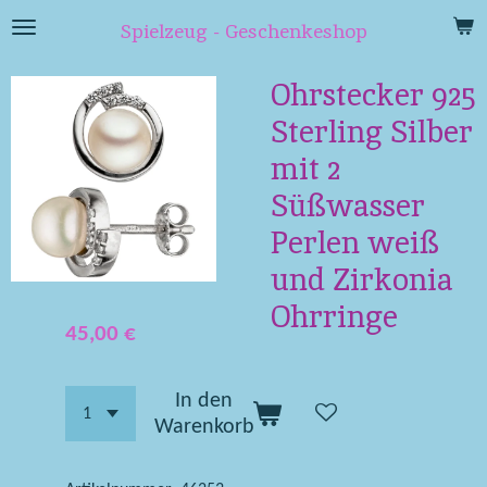
Zum
Spielzeug - Geschenkeshop
Hauptinhalt
springen
Ohrstecker 925
Sterling Silber
mit 2
Süßwasser
Perlen weiß
und Zirkonia
Ohrringe
45,00 €
In den
Warenkorb