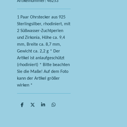
Artikelnummer:
46253
1 Paar Ohrstecker aus 925
Sterlingsilber, rhodiniert, mit
2 Süßwasser-Zuchtperlen
und Zirkonia, Höhe ca. 9,4
mm, Breite ca. 8,7 mm,
Gewicht ca. 2,2 g * Der
Artikel ist anlaufgeschützt
(rhodiniert) * Bitte beachten
Sie die Maße! Auf dem Foto
kann der Artikel größer
wirken *
T
T
T
T
e
e
e
e
i
i
i
i
l
l
l
l
e
e
e
e