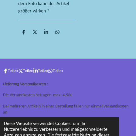
dem Foto kann der Artikel
größer wirken *
T
T
T
T
e
e
e
e
i
i
i
i
l
l
l
l
e
e
e
e
n
n
n
n
Teilen
Teilen
Teilen
Teilen
Lieferung Versandkosten :
Die Versandkosten betragen max: 4,50€
Bei mehreren Artikeln in einer Bestellung fallen nur einmal Versandkosten
an
Diese Website verwendet Cookies, um Ihr
Lieferung erfolgt nach Zahlungseingang. Paypalzahlung ist möglich
Nutzererlebnis zu verbessern und maßgeschneiderte
© 2022 Spielzeug- Geschenkeshop
Anzeigen anzuzeigen. Die fortgesetzte Nutzung dieser