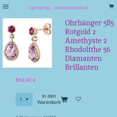
Zum
Spielzeug - Geschenkeshop
Hauptinhalt
springen
Ohrhänger 585
Rotgold 2
Amethyste 2
Rhodolithe 56
Diamanten
Brillanten
852,00 €
In den
Warenkorb