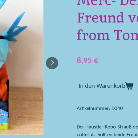
Merc- De
Freund v
from To
8,95 €
In den Warenkorb
Artikelnummer:
D040
Der Haustier-Robo-Strauß der
entfernt. Sollten beide Fre